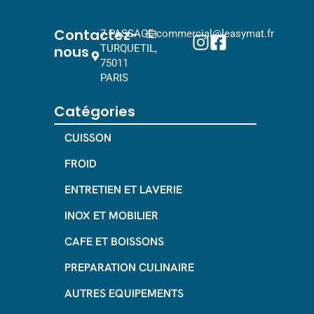
Contactez-
7 PASSAGE
commercial@leasymat.fr
nous
TURQUETIL,
75011
PARIS
Catégories
CUISSON
FROID
ENTRETIEN ET LAVERIE
INOX ET MOBILIER
CAFE ET BOISSONS
PREPARATION CULINAIRE
AUTRES EQUIPEMENTS