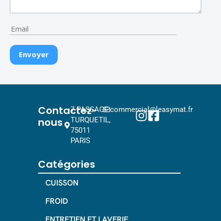
Contactez-
7 PASSAGE
commercial@leasymat.fr
nous
TURQUETIL,
75011
PARIS
Catégories
CUISSON
FROID
ENTRETIEN ET LAVERIE