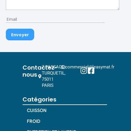
Contactez-
7 PASSAGE
commercial@leasymat.fr
nous
TURQUETIL,
75011
PARIS
Catégories
CUISSON
FROID