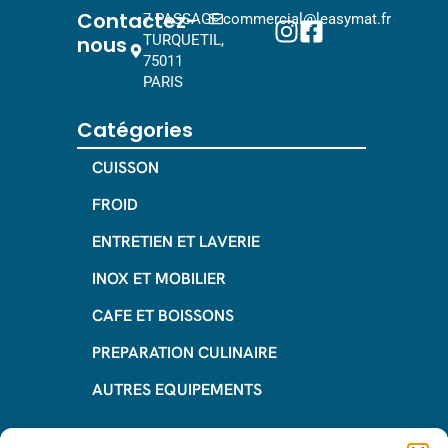
Contactez-
7 PASSAGE
commercial@leasymat.fr
nous
TURQUETIL,
75011
PARIS
Catégories
CUISSON
FROID
ENTRETIEN ET LAVERIE
INOX ET MOBILIER
CAFE ET BOISSONS
PREPARATION CULINAIRE
AUTRES EQUIPEMENTS
Informations