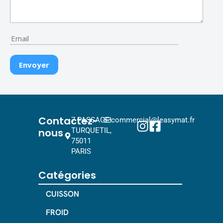
Contactez-
7 PASSAGE
commercial@leasymat.fr
nous
TURQUETIL,
75011
PARIS
Catégories
CUISSON
FROID