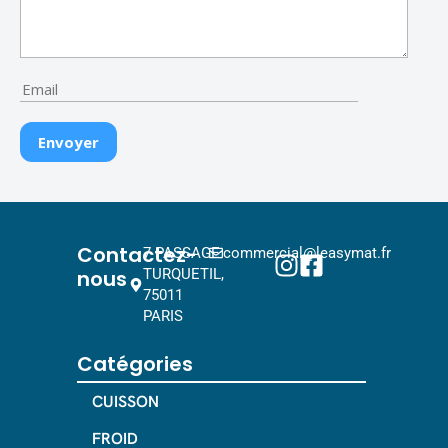
Contactez-
7 PASSAGE
commercial@leasymat.fr
nous
TURQUETIL,
75011
PARIS
Catégories
CUISSON
FROID