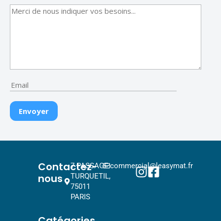
Contactez-
7 PASSAGE
commercial@leasymat.fr
nous
TURQUETIL,
75011
PARIS
Catégories