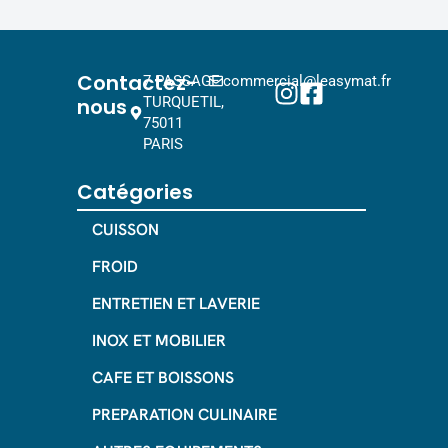
Contactez-
7 PASSAGE
commercial@leasymat.fr
nous
TURQUETIL,
75011
PARIS
Catégories
CUISSON
FROID
ENTRETIEN ET LAVERIE
INOX ET MOBILIER
CAFE ET BOISSONS
PREPARATION CULINAIRE