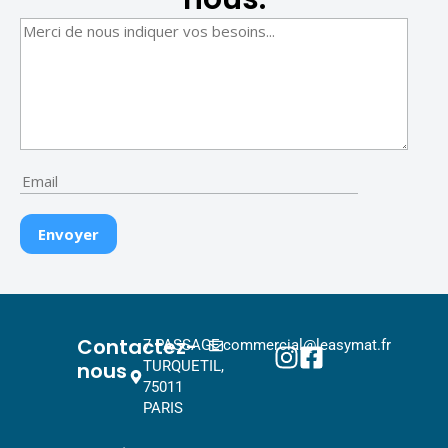
Contactez-
7 PASSAGE
commercial@leasymat.fr
nous
TURQUETIL,
75011
PARIS