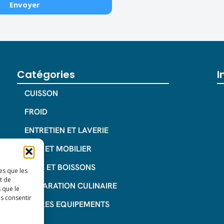
Catégories
I
CUISSON
FROID
ENTRETIEN ET LAVERIE
INOX ET MOBILIER
CAFE ET BOISSONS
es que les
t de
PREPARATION CULINAIRE
 que le
as consentir
AUTRES EQUIPEMENTS