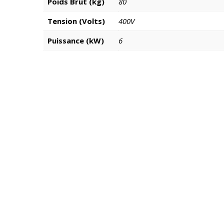
Poids Brut (kg)
80
Tension (Volts)
400V
Puissance (kW)
6