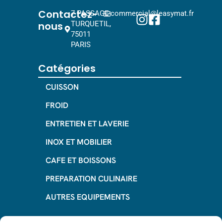
Contactez-
7 PASSAGE
commercial@leasymat.fr
nous
TURQUETIL,
75011
PARIS
Catégories
CUISSON
FROID
ENTRETIEN ET LAVERIE
INOX ET MOBILIER
CAFE ET BOISSONS
PREPARATION CULINAIRE
AUTRES EQUIPEMENTS