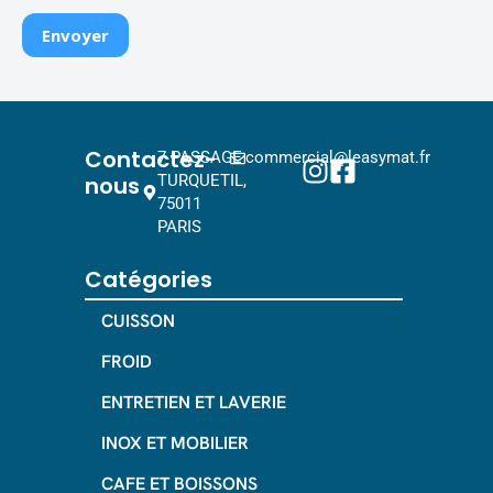
Contactez-
7 PASSAGE
commercial@leasymat.fr
nous
TURQUETIL,
75011
PARIS
Catégories
CUISSON
FROID
ENTRETIEN ET LAVERIE
INOX ET MOBILIER
CAFE ET BOISSONS