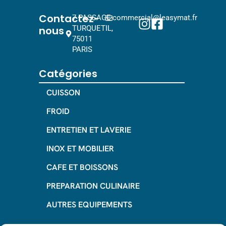
Contactez-
7 PASSAGE
commercial@leasymat.fr
nous
TURQUETIL,
75011
PARIS
Catégories
CUISSON
FROID
ENTRETIEN ET LAVERIE
INOX ET MOBILIER
CAFE ET BOISSONS
PREPARATION CULINAIRE
AUTRES EQUIPEMENTS