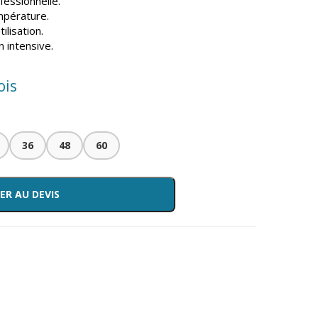
fessionnelle.
mpérature.
tilisation.
n intensive.
ois
36
48
60
ER AU DEVIS