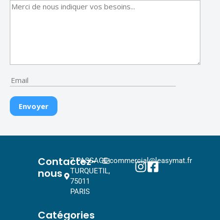
Contactez-
7 PASSAGE
commercial@leasymat.fr
nous
TURQUETIL,
75011
PARIS
Catégories