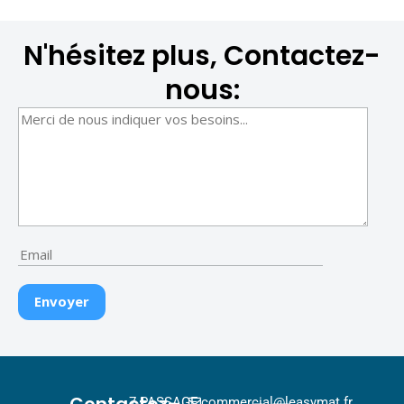
N'hésitez plus, Contactez-
nous:
Contactez-
7 PASSAGE
commercial@leasymat.fr