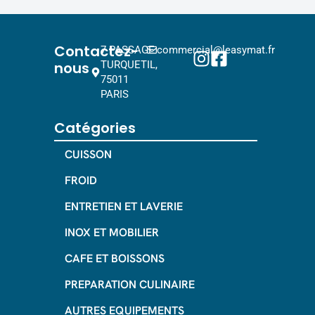
Contactez-
7 PASSAGE
commercial@leasymat.fr
nous
TURQUETIL,
75011
PARIS
Catégories
CUISSON
FROID
ENTRETIEN ET LAVERIE
INOX ET MOBILIER
CAFE ET BOISSONS
PREPARATION CULINAIRE
AUTRES EQUIPEMENTS