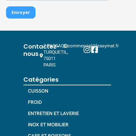
Contactez-
7 PASSAGE
commercial@leasymat.fr
nous
TURQUETIL,
75011
PARIS
Catégories
CUISSON
FROID
ENTRETIEN ET LAVERIE
INOX ET MOBILIER
CAFE ET BOISSONS