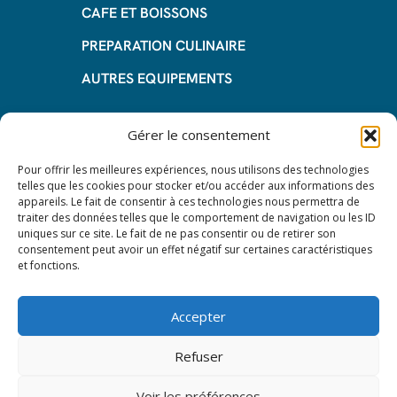
CAFE ET BOISSONS
PREPARATION CULINAIRE
AUTRES EQUIPEMENTS
Informations
Gérer le consentement
Questions fréquentes
Pour offrir les meilleures expériences, nous utilisons des technologies
telles que les cookies pour stocker et/ou accéder aux informations des
Les avantages de la LOA
appareils. Le fait de consentir à ces technologies nous permettra de
traiter des données telles que le comportement de navigation ou les ID
Les étapes du leasing de matériel
uniques sur ce site. Le fait de ne pas consentir ou de retirer son
de restauration
consentement peut avoir un effet négatif sur certaines caractéristiques
et fonctions.
Nos CGV
Mentions Légales
Accepter
Protection des données – RGPD
Refuser
Voir les préférences