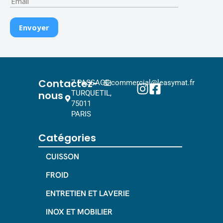
Contactez-
7 PASSAGE
commercial@leasymat.fr
nous
TURQUETIL,
75011
PARIS
Catégories
CUISSON
FROID
ENTRETIEN ET LAVERIE
INOX ET MOBILIER