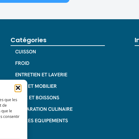
Catégories
I
CUISSON
FROID
ENTRETIEN ET LAVERIE
INOX ET MOBILIER
CAFE ET BOISSONS
es que les
t de
PREPARATION CULINAIRE
 que le
as consentir
AUTRES EQUIPEMENTS