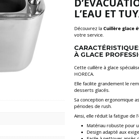
D’ÉVACUATI
L’EAU ET TU
Découvrez la
Cuillère glace 
votre service.
CARACTÉRISTIQUES
À GLACE PROFESS
Cette cuillère à glace spécial
HORECA.
Elle facilite grandement le re
desserts glacés.
Sa conception ergonomique ass
périodes de rush.
Ainsi, elle réduit la fatigue de
Matériau robuste pour un
Design adapté aux exige
Facile à nettoyer après c