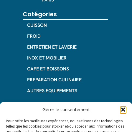
PARIS
Catégories
CUISSON
FROID
ENTRETIEN ET LAVERIE
INOX ET MOBILIER
CAFE ET BOISSONS
PREPARATION CULINAIRE
AUTRES EQUIPEMENTS
Informations
Gérer le consentement
Questions fréquentes
Pour offrir les meilleures expériences, nous utilisons des technologies
telles que les cookies pour stocker et/ou accéder aux informations des
Les avantages de la LOA
appareils. Le fait de consentir à ces technologies nous permettra de