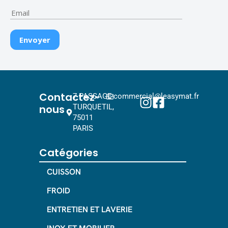
Contactez-
7 PASSAGE
commercial@leasymat.fr
nous
TURQUETIL,
75011
PARIS
Catégories
CUISSON
FROID
ENTRETIEN ET LAVERIE