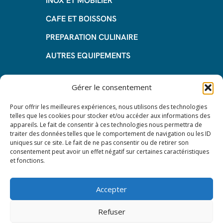
INOX ET MOBILIER
CAFE ET BOISSONS
PREPARATION CULINAIRE
AUTRES EQUIPEMENTS
Informations
Gérer le consentement
Questions fréquentes
Pour offrir les meilleures expériences, nous utilisons des technologies
telles que les cookies pour stocker et/ou accéder aux informations des
Les avantages de la LOA
appareils. Le fait de consentir à ces technologies nous permettra de
traiter des données telles que le comportement de navigation ou les ID
Les étapes du leasing de matériel
uniques sur ce site. Le fait de ne pas consentir ou de retirer son
de restauration
consentement peut avoir un effet négatif sur certaines caractéristiques
et fonctions.
Nos CGV
Mentions Légales
Accepter
Protection des données – RGPD
Refuser