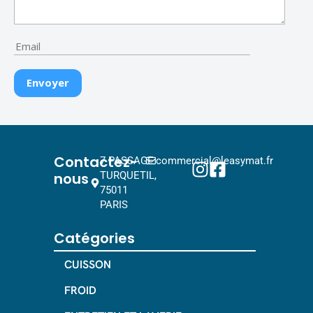
Contactez-
7 PASSAGE
commercial@leasymat.fr
nous
TURQUETIL,
75011
PARIS
Catégories
CUISSON
FROID