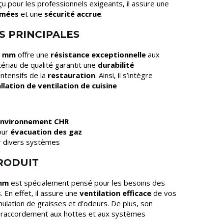
çu pour les professionnels exigeants, il assure une
umées
et une
sécurité accrue
.
S PRINCIPALES
0 mm
offre une
résistance exceptionnelle
aux
riau de qualité garantit une
durabilité
ntensifs de la
restauration
. Ainsi, il s’intègre
allation de ventilation de cuisine
nvironnement CHR
our
évacuation des gaz
sur divers systèmes
PRODUIT
 mm
est spécialement pensé pour les besoins des
s
. En effet, il assure une
ventilation efficace
de vos
umulation de graisses et d’odeurs. De plus, son
on raccordement aux hottes et aux systèmes