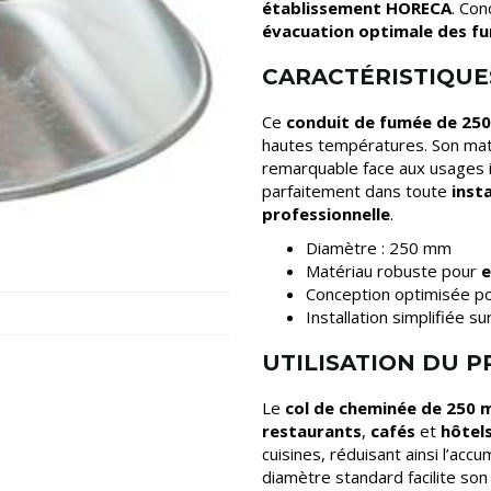
établissement HORECA
. Con
évacuation optimale des f
CARACTÉRISTIQUE
Ce
conduit de fumée de 25
hautes températures. Son maté
remarquable face aux usages i
parfaitement dans toute
inst
professionnelle
.
Diamètre : 250 mm
Matériau robuste pour
e
Conception optimisée p
Installation simplifiée 
UTILISATION DU 
Le
col de cheminée de 250
restaurants
,
cafés
et
hôtel
cuisines, réduisant ainsi l’acc
diamètre standard facilite s