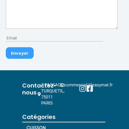
Contactez-
7 PASSAGE
commercial@leasymat.fr
nous
TURQUETIL,
75011
PARIS
Catégories
CUISSON