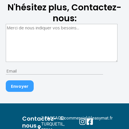
N'hésitez plus, Contactez-
nous:
Contactez-
7 PASSAGE
commercial@leasymat.fr
nous
TURQUETIL,