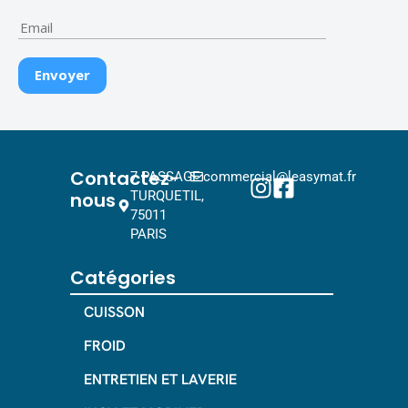
Contactez-
7 PASSAGE
commercial@leasymat.fr
nous
TURQUETIL,
75011
PARIS
Catégories
CUISSON
FROID
ENTRETIEN ET LAVERIE