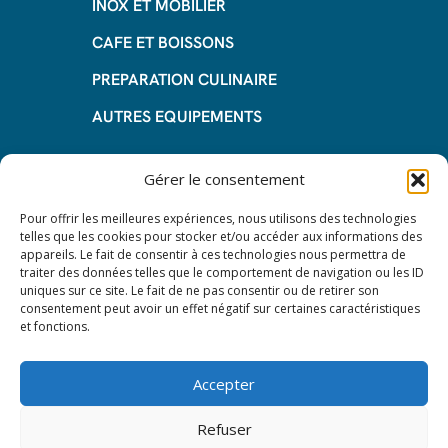
INOX ET MOBILIER
CAFE ET BOISSONS
PREPARATION CULINAIRE
AUTRES EQUIPEMENTS
Informations
Gérer le consentement
Questions fréquentes
Pour offrir les meilleures expériences, nous utilisons des technologies
telles que les cookies pour stocker et/ou accéder aux informations des
Les avantages de la LOA
appareils. Le fait de consentir à ces technologies nous permettra de
traiter des données telles que le comportement de navigation ou les ID
Les étapes du leasing de matériel
uniques sur ce site. Le fait de ne pas consentir ou de retirer son
de restauration
consentement peut avoir un effet négatif sur certaines caractéristiques
et fonctions.
Nos CGV
Accepter
Mentions Légales
Protection des données – RGPD
Refuser