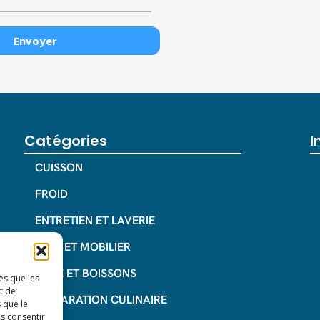
Catégories
I
CUISSON
FROID
ENTRETIEN ET LAVERIE
INOX ET MOBILIER
CAFE ET BOISSONS
es que les
t de
PREPARATION CULINAIRE
 que le
as consentir