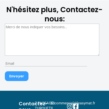
N'hésitez plus, Contactez-
nous:
Contactez-
7 PASSAGE
commercial@leasymat.fr
TURQUETIL,