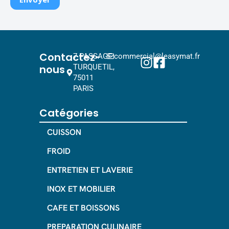
Contactez-
7 PASSAGE
commercial@leasymat.fr
nous
TURQUETIL,
75011
PARIS
Catégories
CUISSON
FROID
ENTRETIEN ET LAVERIE
INOX ET MOBILIER
CAFE ET BOISSONS
PREPARATION CULINAIRE