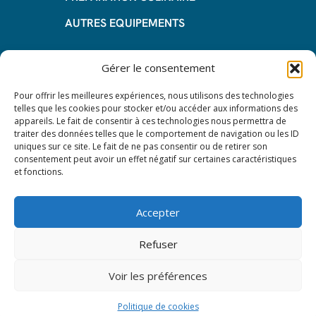
AUTRES EQUIPEMENTS
Informations
Gérer le consentement
Questions fréquentes
Pour offrir les meilleures expériences, nous utilisons des technologies
telles que les cookies pour stocker et/ou accéder aux informations des
Les avantages de la LOA
appareils. Le fait de consentir à ces technologies nous permettra de
traiter des données telles que le comportement de navigation ou les ID
Les étapes du leasing de matériel
uniques sur ce site. Le fait de ne pas consentir ou de retirer son
de restauration
consentement peut avoir un effet négatif sur certaines caractéristiques
et fonctions.
Nos CGV
Mentions Légales
Accepter
Protection des données – RGPD
Refuser
Voir les préférences
© 2024 All rights reserved. Leasy Mat.
Politique de cookies