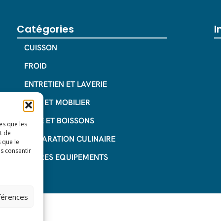
Catégories
I
CUISSON
FROID
ENTRETIEN ET LAVERIE
INOX ET MOBILIER
CAFE ET BOISSONS
es que les
t de
PREPARATION CULINAIRE
 que le
as consentir
AUTRES EQUIPEMENTS
éférences