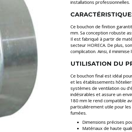
installations professionnelles.
CARACTÉRISTIQUE
Ce bouchon de finition garanti
mm. Sa conception robuste ass
Il est fabriqué à partir de mat
secteur HORECA. De plus, son 
complication. Ainsi, il minimi
UTILISATION DU 
Ce bouchon final est idéal pour
et les établissements hôteliers
systèmes de ventilation ou d’év
indésirables et assure un env
180 mm le rend compatible av
particulièrement utile pour le
fumées.
Dimensions précises pou
Matériaux de haute qualit