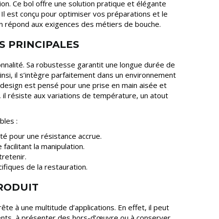
ion. Ce bol offre une solution pratique et élégante
 Il est conçu pour optimiser vos préparations et le
ion répond aux exigences des métiers de bouche.
S PRINCIPALES
tionnalité. Sa robustesse garantit une longue durée de
insi, il s’intègre parfaitement dans un environnement
design est pensé pour une prise en main aisée et
, il résiste aux variations de température, un atout
bles :
té pour une résistance accrue.
acilitant la manipulation.
tretenir.
fiques de la restauration.
PRODUIT
te à une multitude d’applications. En effet, il peut
ents, à présenter des hors-d’œuvre ou à conserver