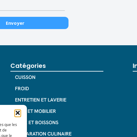
Catégories
I
CUISSON
FROID
ENTRETIEN ET LAVERIE
INOX ET MOBILIER
CAFE ET BOISSONS
es que les
t de
PREPARATION CULINAIRE
 que le