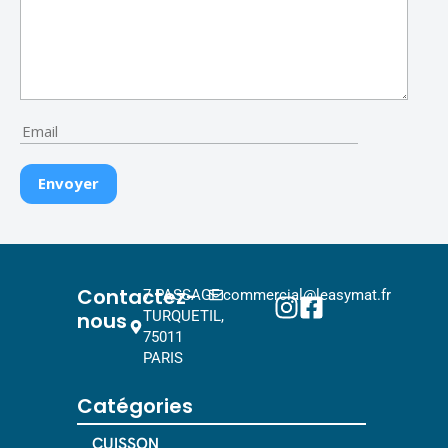
Contactez-
7 PASSAGE
commercial@leasymat.fr
nous
TURQUETIL,
75011
PARIS
Catégories
CUISSON