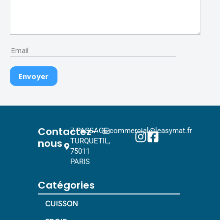
Contactez-
7 PASSAGE
commercial@leasymat.fr
nous
TURQUETIL,
75011
PARIS
Catégories
CUISSON