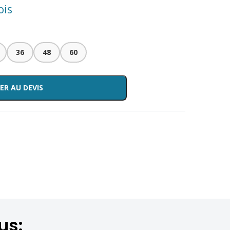
ois
36
48
60
ER AU DEVIS
us: