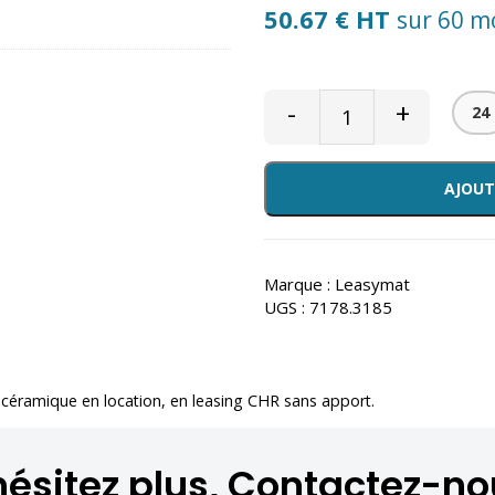
50.67 € HT
sur 60 m
-
+
24
AJOUT
Marque :
Leasymat
UGS :
7178.3185
 céramique en location
, en leasing CHR sans apport.
hésitez plus, Contactez-no