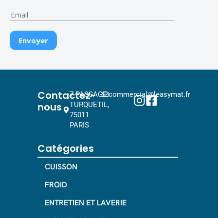
Contactez-
7 PASSAGE
commercial@leasymat.fr
nous
TURQUETIL,
75011
PARIS
Catégories
CUISSON
FROID
ENTRETIEN ET LAVERIE