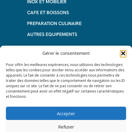
INOX ET MOBILIER
CAFE ET BOISSONS
PREPARATION CULINAIRE
AUTRES EQUIPEMENTS
Informations
Gérer le consentement
Questions fréquentes
Pour offrir les meilleures expériences, nous utilisons des technologies
telles que les cookies pour stocker et/ou accéder aux informations des
Les avantages de la LOA
appareils. Le fait de consentir à ces technologies nous permettra de
traiter des données telles que le comportement de navigation ou les ID
Les étapes du leasing de matériel
uniques sur ce site. Le fait de ne pas consentir ou de retirer son
de restauration
consentement peut avoir un effet négatif sur certaines caractéristiques
et fonctions.
Nos CGV
Mentions Légales
Accepter
Protection des données – RGPD
Refuser