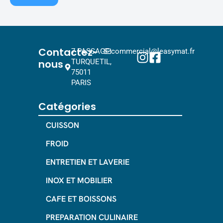
Contactez-
7 PASSAGE
commercial@leasymat.fr
nous
TURQUETIL,
75011
PARIS
Catégories
CUISSON
FROID
ENTRETIEN ET LAVERIE
INOX ET MOBILIER
CAFE ET BOISSONS
PREPARATION CULINAIRE