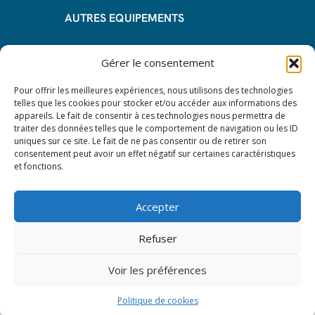
AUTRES EQUIPEMENTS
Informations
Gérer le consentement
Questions fréquentes
Pour offrir les meilleures expériences, nous utilisons des technologies
telles que les cookies pour stocker et/ou accéder aux informations des
Les avantages de la LOA
appareils. Le fait de consentir à ces technologies nous permettra de
traiter des données telles que le comportement de navigation ou les ID
Les étapes du leasing de matériel
uniques sur ce site. Le fait de ne pas consentir ou de retirer son
de restauration
consentement peut avoir un effet négatif sur certaines caractéristiques
et fonctions.
Nos CGV
Mentions Légales
Accepter
Protection des données – RGPD
Refuser
Voir les préférences
© 2024 All rights reserved. Leasy Mat.
Politique de cookies