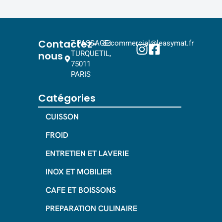
Contactez-
7 PASSAGE
commercial@leasymat.fr
nous
TURQUETIL,
75011
PARIS
Catégories
CUISSON
FROID
ENTRETIEN ET LAVERIE
INOX ET MOBILIER
CAFE ET BOISSONS
PREPARATION CULINAIRE