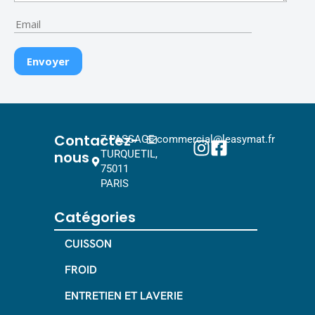
Contactez-
7 PASSAGE
commercial@leasymat.fr
nous
TURQUETIL,
75011
PARIS
Catégories
CUISSON
FROID
ENTRETIEN ET LAVERIE