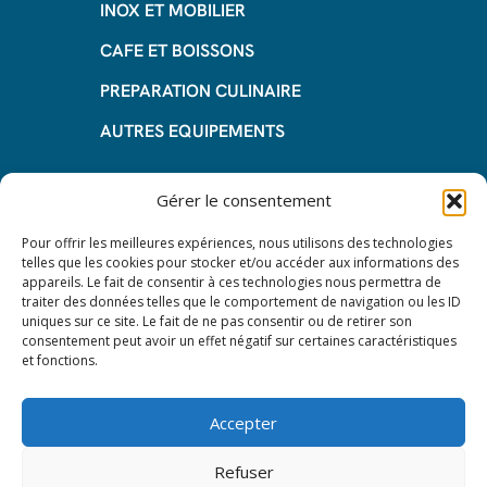
INOX ET MOBILIER
CAFE ET BOISSONS
PREPARATION CULINAIRE
AUTRES EQUIPEMENTS
Informations
Gérer le consentement
Questions fréquentes
Pour offrir les meilleures expériences, nous utilisons des technologies
telles que les cookies pour stocker et/ou accéder aux informations des
Les avantages de la LOA
appareils. Le fait de consentir à ces technologies nous permettra de
traiter des données telles que le comportement de navigation ou les ID
Les étapes du leasing de matériel
uniques sur ce site. Le fait de ne pas consentir ou de retirer son
de restauration
consentement peut avoir un effet négatif sur certaines caractéristiques
et fonctions.
Nos CGV
Mentions Légales
Accepter
Protection des données – RGPD
Refuser