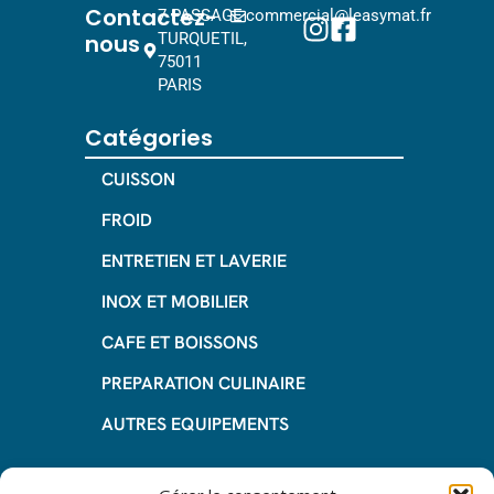
Contactez-
7 PASSAGE
commercial@leasymat.fr
nous
TURQUETIL,
75011
PARIS
Catégories
CUISSON
FROID
ENTRETIEN ET LAVERIE
INOX ET MOBILIER
CAFE ET BOISSONS
PREPARATION CULINAIRE
AUTRES EQUIPEMENTS
Informations