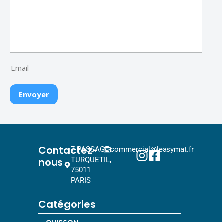
Contactez-
7 PASSAGE
commercial@leasymat.fr
nous
TURQUETIL,
75011
PARIS
Catégories