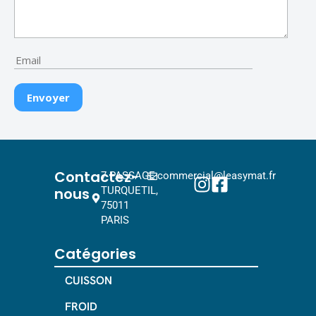
Contactez-
7 PASSAGE
commercial@leasymat.fr
nous
TURQUETIL,
75011
PARIS
Catégories
CUISSON
FROID