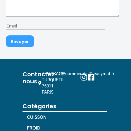
Contactez-
7 PASSAGE
commercial@leasymat.fr
nous
TURQUETIL,
75011
PARIS
Catégories
CUISSON
FROID