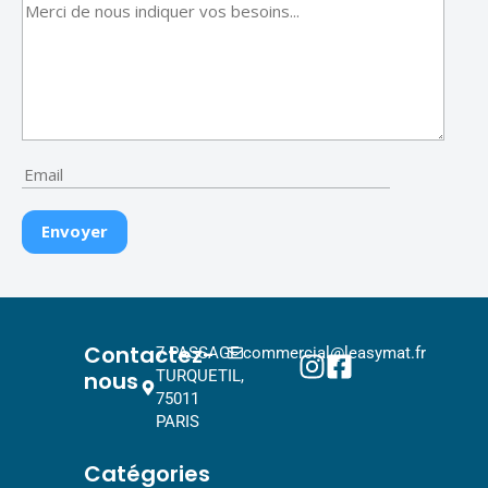
Contactez-
7 PASSAGE
commercial@leasymat.fr
nous
TURQUETIL,
75011
PARIS
Catégories