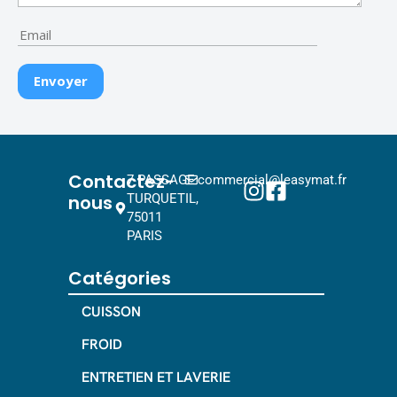
Contactez-
7 PASSAGE
commercial@leasymat.fr
nous
TURQUETIL,
75011
PARIS
Catégories
CUISSON
FROID
ENTRETIEN ET LAVERIE