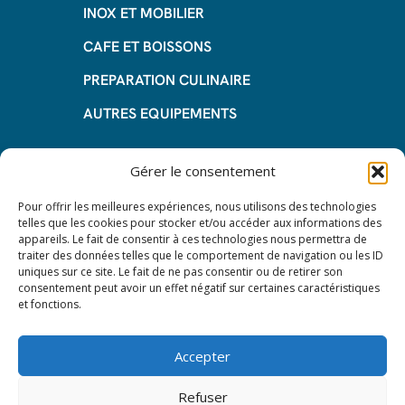
INOX ET MOBILIER
CAFE ET BOISSONS
PREPARATION CULINAIRE
AUTRES EQUIPEMENTS
Informations
Gérer le consentement
Questions fréquentes
Pour offrir les meilleures expériences, nous utilisons des technologies
telles que les cookies pour stocker et/ou accéder aux informations des
Les avantages de la LOA
appareils. Le fait de consentir à ces technologies nous permettra de
traiter des données telles que le comportement de navigation ou les ID
Les étapes du leasing de matériel
uniques sur ce site. Le fait de ne pas consentir ou de retirer son
de restauration
consentement peut avoir un effet négatif sur certaines caractéristiques
et fonctions.
Nos CGV
Mentions Légales
Accepter
Protection des données – RGPD
Refuser