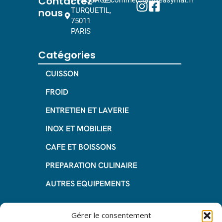
Contactez-
nous
TURQUETIL,
75011
PARIS
Catégories
CUISSON
FROID
ENTRETIEN ET LAVERIE
INOX ET MOBILIER
CAFE ET BOISSONS
PREPARATION CULINAIRE
AUTRES EQUIPEMENTS
Informations
Gérer le consentement