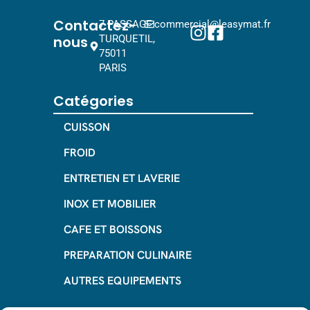
Contactez-
7 PASSAGE
commercial@leasymat.fr
nous
TURQUETIL,
75011
PARIS
Catégories
CUISSON
FROID
ENTRETIEN ET LAVERIE
INOX ET MOBILIER
CAFE ET BOISSONS
PREPARATION CULINAIRE
AUTRES EQUIPEMENTS