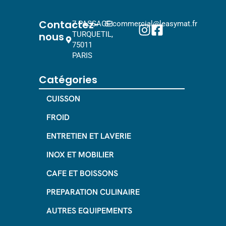
Contactez-
7 PASSAGE
commercial@leasymat.fr
nous
TURQUETIL,
75011
PARIS
Catégories
CUISSON
FROID
ENTRETIEN ET LAVERIE
INOX ET MOBILIER
CAFE ET BOISSONS
PREPARATION CULINAIRE
AUTRES EQUIPEMENTS