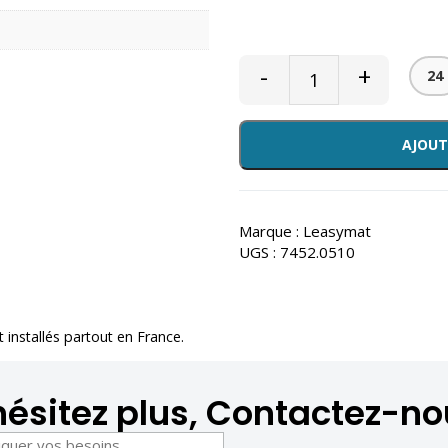
-
+
24
AJOUT
Marque :
Leasymat
UGS :
7452.0510
et installés partout en France.
hésitez plus, Contactez-no